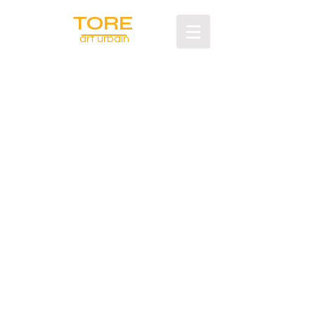
TORE
art urbain